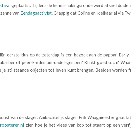
stival
geplaatst. Tijdens de kennismakingsronde werd al snel duidelij
uzanne van
Eendagsactivist
. Grappig dat Coline en ik elkaar al via T
ijn eerste klus op de zaterdag is een bezoek aan de papbar. Early
-rabarber of peer-kardemom-dadel-gember? Klinkt goed toch? Waar 
 je stilstaande objecten tot leven kunt brengen. Beelden worden 
nst van de slager. Ambachtelijk slager Erik Waagmeester gaat late
roosteren.nl
zien hoe je het vlees van kop tot staart op een verf