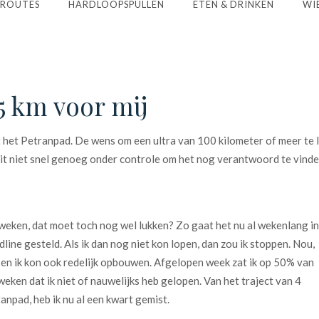
ROUTES
HARDLOOPSPULLEN
ETEN & DRINKEN
WIE
5 km voor mij
et het Petranpad. De wens om een ultra van 100 kilometer of meer te l
jg dit niet snel genoeg onder controle om het nog verantwoord te vin
8 weken, dat moet toch nog wel lukken? Zo gaat het nu al wekenlang in
dline gesteld. Als ik dan nog niet kon lopen, dan zou ik stoppen. Nou,
e en ik kon ook redelijk opbouwen. Afgelopen week zat ik op 50% van
ken dat ik niet of nauwelijks heb gelopen. Van het traject van 4
npad, heb ik nu al een kwart gemist.