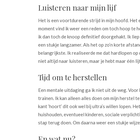
Luisteren naar mijn lijf
Het is een voortdurende strijd in mijn hoofd. Het e
moment vind ik weer een reden om toch hoop te h
ik dan toch de knoop definitief doorgehakt. Ik li
een stukje langzamer. Als het op zo’n korte afstan
belangrijkste. Ik realiseerde me dat hardlopen op de
niet altijd naar luisteren, maar je hebt maar één l
Tijd om te herstellen
Een mentale uitdaging ga ik niet uit de weg. Voor 
trainen. Ik kan alleen alles doen om mijn herstel t
kant ‘hoort’ dit ook wel bij ultra’s willen lopen. H
huishouden, eventueel kinderen, sociale verplicht
stap terug doen. Om daarna weer een stukje wijze
En wat nu?