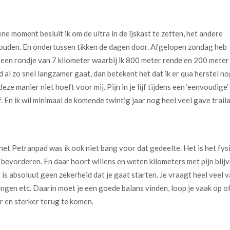
ne moment besluit ik om de ultra in de ijskast te zetten, het andere
ouden. En ondertussen tikken de dagen door. Afgelopen zondag heb
ep een rondje van 7 kilometer waarbij ik 800 meter rende en 200 mete
d al zo snel langzamer gaat, dan betekent het dat ik er qua herstel no
ze manier niet hoeft voor mij. Pijn in je lijf tijdens een ‘eenvoudige’ 
ijf. En ik wil minimaal de komende twintig jaar nog heel veel gave trail
het Petranpad was ik ook niet bang voor dat gedeelte. Het is het fysie
e bevorderen. En daar hoort willens en weten kilometers met pijn blijv
et is absoluut geen zekerheid dat je gaat starten. Je vraagt heel veel va
ingen etc. Daarin moet je een goede balans vinden, loop je vaak op of
r en sterker terug te komen.