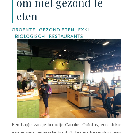
om niet gezond te
eten
GROENTE
GEZOND ETEN
EXKI
BIOLOGISCH
RESTAURANTS
Een hapje van je broodje Carolus Quintus, een slokje
van je vers gemaakte Fruit & Tea en tussendoor een