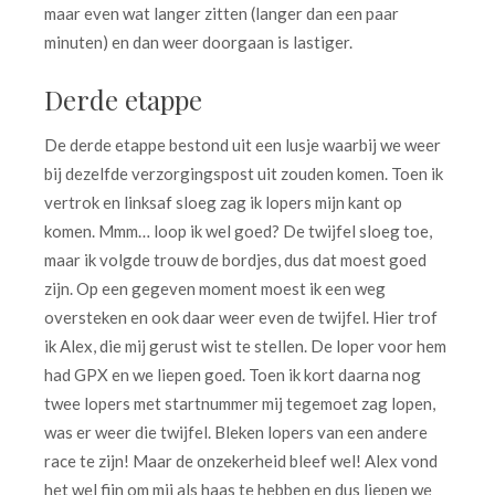
maar even wat langer zitten (langer dan een paar
minuten) en dan weer doorgaan is lastiger.
Derde etappe
De derde etappe bestond uit een lusje waarbij we weer
bij dezelfde verzorgingspost uit zouden komen. Toen ik
vertrok en linksaf sloeg zag ik lopers mijn kant op
komen. Mmm… loop ik wel goed? De twijfel sloeg toe,
maar ik volgde trouw de bordjes, dus dat moest goed
zijn. Op een gegeven moment moest ik een weg
oversteken en ook daar weer even de twijfel. Hier trof
ik Alex, die mij gerust wist te stellen. De loper voor hem
had GPX en we liepen goed. Toen ik kort daarna nog
twee lopers met startnummer mij tegemoet zag lopen,
was er weer die twijfel. Bleken lopers van een andere
race te zijn! Maar de onzekerheid bleef wel! Alex vond
het wel fijn om mij als haas te hebben en dus liepen we