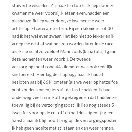
stuivertje wisselen. Zij maakten foto’s, ik liep door, ze
kwamen me weer voorbij, kletsen even, hadden een
plaspauze, ik liep weer door, ze kwamen me weer
achterop. Etcetera, etcetera. Bij een kilometer of 30
had ik het wel even zwaar. Het liep niet zo lekker en ik
vroeg me echt af wat het zou worden later in de race,
als ik me nu al zo voelde! Maar zoals (bijna) altijd gaan
deze momenten weer voorbij. De tweede
verzorgingspost rond 44 kilometer was ook redelijk
snel bereikt. Hier lag de dropbag, maar ik had al
besloten pas bij 66 kilometer (als we weer op hetzelfde
punt zouden komen) iets uit de tas te pakken. Ik had
onderweg veel zin in koffie gekregen en dat hadden ze
toevallig bij de verzorgingspost! Ik liep nog steeds 5
kwartier voor op de cut off en had dus eigenlijk geen
haast, maar ik blijf nooit lang op de verzorgingsposten.
Ik heb geen moeite met stilstaan en dan weer rennen,