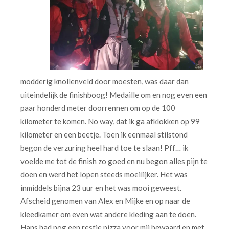
modderig knollenveld door moesten, was daar dan
uiteindelijk de finishboog! Medaille om en nog even een
paar honderd meter doorrennen om op de 100
kilometer te komen. No way, dat ik ga afklokken op 99
kilometer en een beetje. Toen ik eenmaal stilstond
begon de verzuring heel hard toe te slaan! Pff… ik
voelde me tot de finish zo goed en nu begon alles pijn te
doen en werd het lopen steeds moeilijker. Het was
inmiddels bijna 23 uur en het was mooi geweest.
Afscheid genomen van Alex en Mijke en op naar de
kleedkamer om even wat andere kleding aan te doen.
Hans had nog een restje pizza voor mij bewaard en met