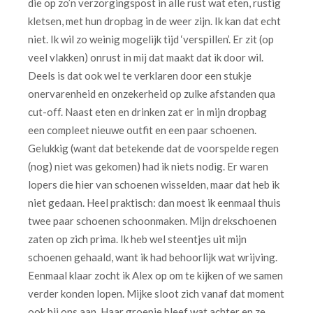
die op zo’n verzorgingspost in alle rust wat eten, rustig
kletsen, met hun dropbag in de weer zijn. Ik kan dat echt
niet. Ik wil zo weinig mogelijk tijd ‘verspillen’. Er zit (op
veel vlakken) onrust in mij dat maakt dat ik door wil.
Deels is dat ook wel te verklaren door een stukje
onervarenheid en onzekerheid op zulke afstanden qua
cut-off. Naast eten en drinken zat er in mijn dropbag
een compleet nieuwe outfit en een paar schoenen.
Gelukkig (want dat betekende dat de voorspelde regen
(nog) niet was gekomen) had ik niets nodig. Er waren
lopers die hier van schoenen wisselden, maar dat heb ik
niet gedaan. Heel praktisch: dan moest ik eenmaal thuis
twee paar schoenen schoonmaken. Mijn drekschoenen
zaten op zich prima. Ik heb wel steentjes uit mijn
schoenen gehaald, want ik had behoorlijk wat wrijving.
Eenmaal klaar zocht ik Alex op om te kijken of we samen
verder konden lopen. Mijke sloot zich vanaf dat moment
ook bij ons aan. Haar groepje bleef wat achter en ze