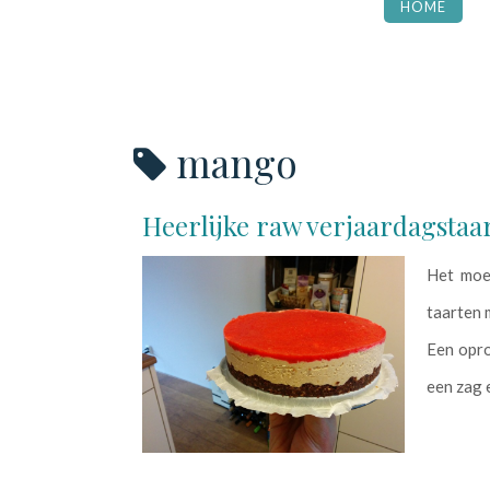
HOME
mango
Heerlijke raw verjaardagstaa
Het moes
taarten 
Een opro
een zag 