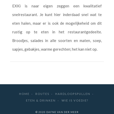
EXKi is naar eigen zeggen een kwalitatief
snelrestaurant. Je kunt hier inderdaad snel wat te
eten halen, maar er is ook de mogelijkeheid om dit
rustig op te eten in het restaurantgedeelte.
Broodjes, salades in alle soorten en maten, soep,
sapjes, gebakjes, warme gerechten; het kan niet op.
HOME
ROUTES
HARDLOOPSPULLEN
ETEN & DRINKEN
WIE IS VOEDIE?
© 2020 DAFNE VAN DER MEER