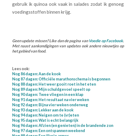
gebruik ik quinoa ook vaak in salades zodat ik genoeg
voedingsstoffen binnen krijg.
Geen update missen? Like dan de pagina van
Voedie op Facebook
.
Met naast aankondigingen van updates ook andere nieuwtjes op
het gebied van food.
Lees ook:
Nog 86 dagen: Aan de kook
Nog 87 dagen: Officiële marathonschema is begonnen
Nog 88 dagen: Het weer gooit roet in het eten
Nog 89 dagen: Mijn schuldgevoel speelt op
Nog 90 dagen: Twee vliegen in een klap
Nog 91 dagen: Het resultaat na vier weken
Nog 92 dagen: Bijna vier weken onderweg
Nog 93 dagen: Lekker aan de kook
Nog 94 dagen: Neigen om te (vr)eten
Nog 95 dagen: Wat is echt belangrijk
Nog 96 dagen: Afzien (en genieten) in de brandende zon
Nog 97 dagen: Een ontspannen weekend
Nog 98 dagen: Een illusie armer