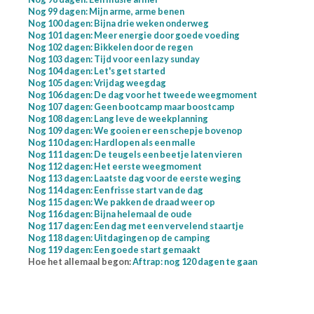
Nog 99 dagen: Mijn arme, arme benen
Nog 100 dagen: Bijna drie weken onderweg
Nog 101 dagen: Meer energie door goede voeding
Nog 102 dagen: Bikkelen door de regen
Nog 103 dagen: Tijd voor een lazy sunday
Nog 104 dagen: Let's get started
Nog 105 dagen: Vrijdag weegdag
Nog 106 dagen: De dag voor het tweede weegmoment
Nog 107 dagen: Geen bootcamp maar boostcamp
Nog 108 dagen: Lang leve de weekplanning
Nog 109 dagen: We gooien er een schepje bovenop
Nog 110 dagen: Hardlopen als een malle
Nog 111 dagen: De teugels een beetje laten vieren
Nog 112 dagen: Het eerste weegmoment
Nog 113 dagen: Laatste dag voor de eerste weging
Nog 114 dagen: Een frisse start van de dag
Nog 115 dagen: We pakken de draad weer op
Nog 116 dagen: Bijna helemaal de oude
Nog 117 dagen: Een dag met een vervelend staartje
Nog 118 dagen: Uitdagingen op de camping
Nog 119 dagen: Een goede start gemaakt
Hoe het allemaal begon:
Aftrap: nog 120 dagen te gaan