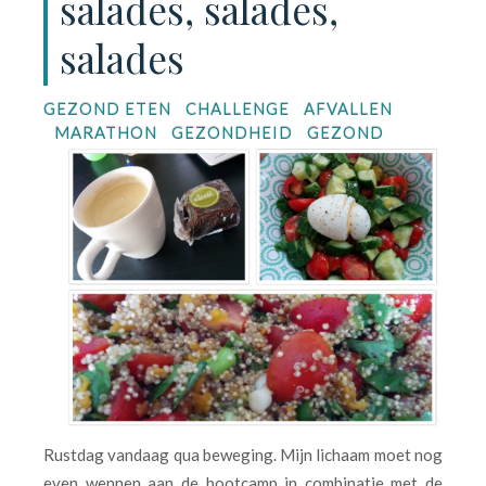
salades, salades,
salades
GEZOND ETEN
CHALLENGE
AFVALLEN
MARATHON
GEZONDHEID
GEZOND
Rustdag vandaag qua beweging. Mijn lichaam moet nog
even wennen aan de bootcamp in combinatie met de