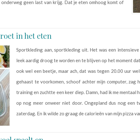
r onderweg geen last van krijg. Dat je eten omhoog komt of
roet in het eten
Sportkleding aan, sportkleding uit. Het was een intensie
leek aardig droog te worden en te blijven op het moment da
ook wel een beetje, maar ach, dat was tegen 20.00 uur wel
gehaast te voorkomen, schoof achter mijn computer, zag h
training en zuchtte een keer diep. Damn, had ik me mentaal
op nog meer onweer niet door. Ongepland dus nog een tw
zaterdag. En ik wilde zo graag de calorieën van mijn pizza 
oel speelt op