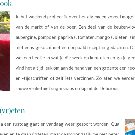
kook
In het weekend probeer ik over het algemeen zoveel mogelijk
van de markt of van de boer. Een deel van de keukenvlo
aubergine, pompoen, paprika's, tomaten, mango's, bieten, s
niet eens gekocht met een bepaald recept in gedachten. Dat
wel een beetje in wat je die week op kunt eten en ga je ge
vind het altijd leuk om aan de hand van een groente een re
en -tijdschriften of zelf iets verzinnen. Zo aten we eerd
rauwe venkel met sugarsnaps en kip uit de Delicious.
(vr)eten
Na een rustdag gaat er vandaag weer gesport worden. Qua
eren en te gaan (vr)eten, maar daardoor zal ik me niet beter